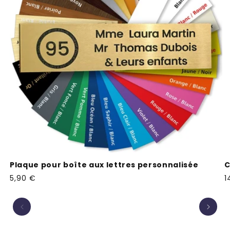
Plaque pour boîte aux lettres personnalisée
C
Prix
5,90 €
P
1
habituel
h